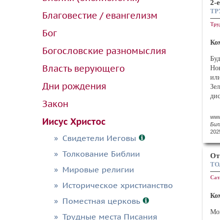
2-
ТР
Благовестие / евангелизм
Тру
Бог
Ко
Богословские разномыслия
Бу
Власть верующего
Но
ил
Дни рождения
Зе
дис
Закон
Во 
www
Иисус Христос
(στ
Бил
(λ
202
Свидетели Иеговы
кот
тек
Толкование Библии
От
Сл
ТО
Мировые религии
су
Сат
на
Историческое христианство
Отк
Ко
Поместная церковь
Пе
Мо
Трудные места Писания
нап