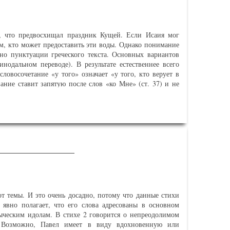
ы, к которым мы пришли выше, это слово так или иначе
езаконных условиях вполне возможна, если вспомнить
ить попытку установить некий контроль над доступом к
, что предвосхищал праздник Кущей. Если Исаия мог
е ресурсов царства, соотносится с арестом Иоанна и
ем, кто может предоставить эти воды. Однако понимание
лючено и то, что за этим образом скрываются попытки
о пунктуации греческого текста. Основных вариантов
ствие. Сделать однозначный выбор не представляется
инодальном переводе). В результате естественнее всего
я предпоследний вариант.
словосочетание «у того» означает «у того, кто верует в
ание ставит запятую после слов «ко Мне» (ст. 37) и не
параллелизм:
о связывать со сказанным ранее; они вполне могут быть
с «Как сказано в Писании» и до конца ст. 38, можно
 что «реки воды живой» текут из чрева Христа (т. е.
и называется «христологическим»).
в, но эти две точки зрения преобладают. Но прежде чем
о общего есть у этих двух вариантов. Оба толкуют воду
от темы. И это очень досадно, потому что данные стихи
озже (по отношению к служению Иисуса), оба связывают
 явно полагает, что его слова адресованы в основном
ажают Иисуса Тем, кто дает «пить» и утоляет жажду.
ыческим идолам. В стихе 2 говорится о непреодолимом
 первом случае реки воды живой будут течь из чрева
а. Возможно, Павел имеет в виду вдохновенную или
родолжаются до конца ст. 38, а во втором заканчиваются