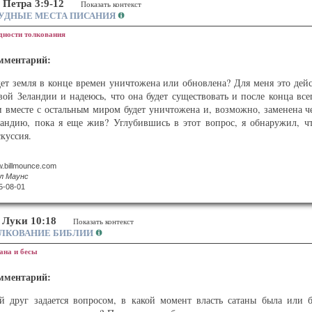
е Петра 3:9-12
Показать контекст
УДНЫЕ МЕСТА ПИСАНИЯ
дности толкования
мментарий:
дет земля в конце времен уничтожена или обновлена? Для меня это дей
вой Зеландии и надеюсь, что она будет существовать и после конца все
и вместе с остальным миром будет уничтожена и, возможно, заменена ч
ландию, пока я еще жив? Углубившись в этот вопрос, я обнаружил, чт
куссия.
2 Петра 3:9–12 сказано: «Придет же день Господень, как тать ночью, и
.billmounce.com
οιχεῖα) же, разгоревшись, разрушатся (λυθήσεται), земля и все дела на
л Маунс
υομένων), то какими должно быть в святой жизни и благочестии в
5-08-01
орый воспламененные небеса разрушатся (λυθήσονται) и разгоревшиеся с
ста и вариантов перевода).
 Луки 10:18
Показать контекст
оварь BDAG в третьем пункте определения слова παρέρχομαι поясняе
ЛКОВАНИЕ БИБЛИИ
ществовать, пройти, исчезнуть». В большинстве переводов используют
ана и бесы
ходим в словах Иисуса: «Небо и земля прейдут (παρελεύσονται), но сл
р. 6:12–14).
мментарий:
ревод NIV предпочитает чтение εὑρεθήσεται («быть найденным»), котор
й друг задается вопросом, в какой момент власть сатаны была или б
оказ» («laid bare»). NLT перефразирует это слово так: «все на ней будет