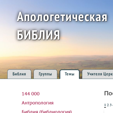
Апологетическая
БИБЛИЯ
Библия
Группы
Темы
Учителя Церк
По
144 000
Антропология
1
2
3
Библия (библиология)