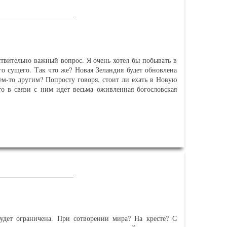
ствительно важный вопрос. Я очень хотел бы побывать в
го сущего. Так что же? Новая Зеландия будет обновлена
ем-то другим? Попросту говоря, стоит ли ехать в Новую
о в связи с ним идет весьма оживленная богословская
 тогда небеса с шумом прейдут (παρελεύσονται), стихии
 ней сгорят (εὑρεθήσεται). Если так все это разрушится
ам, ожидающим и желающим пришествия дня Божия, в
тихии растают (τήκεται)?» (Синод. пер. с учетом греч.
т его смысл так: «Прийти к концу и потому более не
ся варианты «прейдут» и «исчезнут». Это же глагол мы
ова Мои не прейдут» (Мк. 13:31; см. также Ис. 34:4 и
ое истолковывает как «открыто, обнаружено, выставлено
удет ограничена. При сотворении мира? На кресте? С
 найдено достойным суда».