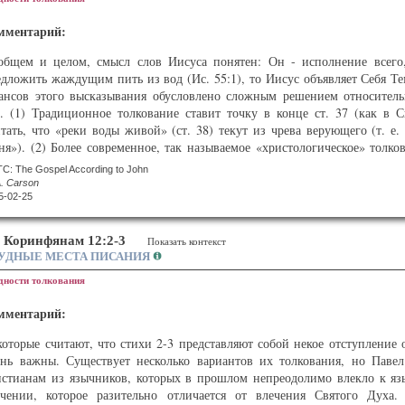
актовки слов βιάζεται и βιασταί. Однако, принимая во внимание вывод
мментарий:
лжно описывать враждебную реакцию. Попытка войти в Царство на н
ихи 3:7-9. С учетом стихов 9:3, 34 и особенно 23:13 можно предполож
общем и целом, смысл слов Иисуса понятен: Он - исполнение всего
рству и его благам. Перевод «расхищение», подразумевающий изъяти
едложить жаждущим пить из вод (Ис. 55:1), то Иисус объявляет Себя Т
раллельно возрастающей враждебностью по отношению к Иисусу. Не иск
ансов этого высказывания обусловлено сложным решением относительн
рнуть в мир людей, на которых царство Божье оказало мощное воздей
а. (1) Традиционное толкование ставит точку в конце ст. 37 (как в С
зможным, однако с непосредственным контекстом лучше всего согласуетс
тать, что «реки воды живой» (ст. 38) текут из чрева верующего (т. е. 
я»). (2) Более современное, так называемое «христологическое» толков
вит точку после слов «и пей». В результате возникает приблизительный 
C: The Gospel According to John
A. Carson
Кто жаждет иди ко Мне,
5-02-25
и пей кто верует в Меня.
тветственно, следующие слова («как сказано в Писании») не обязательн
е Коринфянам 12:2-3
Показать контекст
туплением к следующим словам. В таком случае весь текст, начиная 
УДНЫЕ МЕСТА ПИСАНИЯ
ссматривать как пояснительное отступление евангелиста, и считать,
дности толкования
восочетание «у того» означает «у Христа» - вот почему это толкование 
мментарий:
елать выбор непросто, и существует несколько промежуточных варианто
ить, какое толкование предпочтительно, важно оценить, насколько мног
которые считают, что стихи 2-3 представляют собой некое отступление 
к Дух, оба настаивают на том, что благословение верующие получат п
ень важны. Существует несколько вариантов их толкования, но Павел
ещание Духа с приглашением Иисуса на праздник Кущей, и оба изобр
истианам из язычников, которых в прошлом непреодолимо влекло к яз
инципиальное различие между толкованиями заключается в том, что в
ечении, которое разительно отличается от влечения Святого Дух
ующего, а во втором - из чрева Христа. В первом случае слова Иисуса п