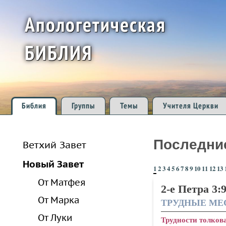
Апологетическая
БИБЛИЯ
Библия
Группы
Темы
Учителя Церкви
Последни
Ветхий Завет
Новый Завет
1
2
3
4
5
6
7
8
9
10
11
12
13
От Матфея
2-е Петра 3:
От Марка
ТРУДНЫЕ МЕ
От Луки
Трудности толков