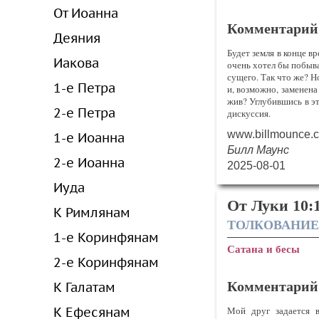
От Иоанна
Комментарий
Деяния
Будет земля в конце в
Иакова
очень хотел бы побыва
сущего. Так что же? Н
1-е Петра
и, возможно, заменена
жив? Углубившись в эт
2-е Петра
дискуссия.
Во 2 Петра 3:9–12 ск
www.billmounce.
1-е Иоанна
прейдут (παρελεύσοντα
Билл Маунс
дела на ней сгорят (ε
2-е Иоанна
2025-08-01
святой жизни и бла
воспламененные небеса
Иуда
пер. с учетом греч. те
От Луки 10:
К Римлянам
Словарь BDAG в треть
ТОЛКОВАНИЕ
концу и потому более
1-е Коринфянам
варианты «прейдут» и 
Сатана и бесы
(παρελεύσονται), но сл
2-е Коринфянам
Перевод NIV предпоч
Комментарий
К Галатам
«открыто, обнаружено,
ней будет найдено до
Мой друг задается в
К Ефесянам