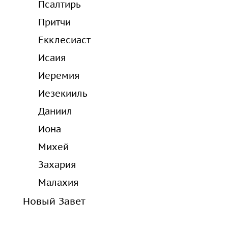
Псалтирь
Притчи
Екклесиаст
Исаия
Иеремия
Иезекииль
Даниил
Иона
Михей
Захария
Малахия
Новый Завет