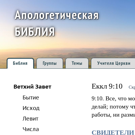
Апологетическая
БИБЛИЯ
Библия
Группы
Темы
Учителя Церкви
Еккл 9:10
Ветхий Завет
Ск
Бытие
9:10. Все, что м
делай; потому чт
Исход
работы, ни разм
Левит
Числа
СВИДЕТЕЛИ