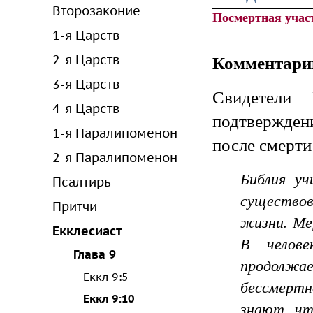
Второзаконие
Посмертная учас
1-я Царств
Комментари
2-я Царств
3-я Царств
Свидетели
4-я Царств
подтвержден
1-я Паралипоменон
после смерти
2-я Паралипоменон
Библия уч
Псалтирь
существо
Притчи
жизни. Ме
Екклесиаст
В челове
Глава 9
продолжае
Еккл 9:5
бессмертн
Еккл 9:10
знают, чт