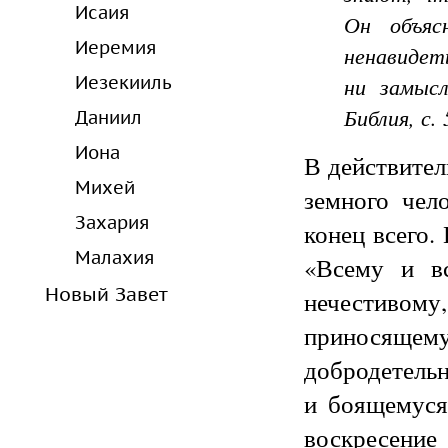
Исаия
Он объяс
Иеремия
ненавидет
Иезекииль
ни замысл
Библия, с. 
Даниил
Иона
В действител
Михей
земного чел
Захария
конец всего.
Малахия
«Всему и в
Новый Завет
нечестивому
приносящем
добродетельн
и боящемуся
воскресени