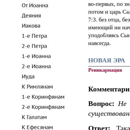
во-первых, по з
От Иоанна
потом и царь Сал
Деяния
7:3. без отца, бе
Иакова
имеющий ни нача
уподобляясь Сы
1-е Петра
навсегда.
2-е Петра
1-е Иоанна
НОВАЯ ЭРА
2-е Иоанна
Реинкарнация
Иуда
К Римлянам
Комментари
1-е Коринфянам
Вопрос:
Не 
2-е Коринфянам
существован
К Галатам
Ответ:
Така
К Ефесянам