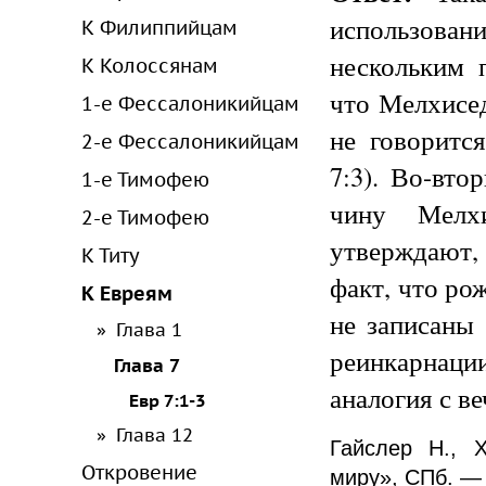
использовани
К Филиппийцам
нескольким 
К Колоссянам
что Мелхисе
1-е Фессалоникийцам
не говоритс
2-е Фессалоникийцам
7:3). Во-вт
1-е Тимофею
чину Мелхи
2-е Тимофею
утверждают,
К Титу
факт, что ро
К Евреям
не записаны 
Глава 1
реинкарнаци
Глава 7
аналогия с 
Евр 7:1-3
Глава 12
Гайслер Н., 
Откровение
миру», СПб. — 