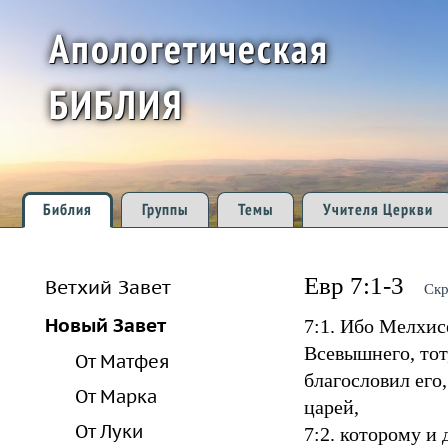
Апологетическая
БИБЛИЯ
Библия
Группы
Темы
Учителя Церкви
Евр 7:1-3
Ветхий Завет
Скр
Новый Завет
7:1. Ибо Мелхис
Всевышнего, тот
От Матфея
благословил его
От Марка
царей,
От Луки
7:2. которому и 