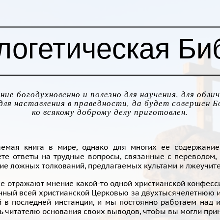
логетическая Би
ние богодухновенно и полезно для научения, для облич
 для наставления в праведности, да будет совершен Б
ко всякому доброму делу приготовлен.
емая книга в мире, однако для многих ее содержание
ете ответы на трудные вопросы, связанные с переводом
ние ложных толкований, предлагаемых культами и лжеучит
е отражают мнение какой-то одной христианской конфесс
енный всей христианской Церковью за двухтысячелетнюю ис
 в последней инстанции, и мы постоянно работаем над и
ь читателю основания своих выводов, чтобы вы могли при